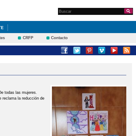
Search this site
Formulario de
búsqueda
TE
tes
CRFP
Contacto
De todas las mujeres.
se reclama la reducción de