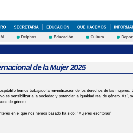
Pasar al
contenido
principal
TRO
SECRETARÍA
EDUCACIÓN
QUÉ HACEMOS
INFÓRMA
LM
Delphos
Educación
Cultura
Depor
ernacional de la Mujer 2025
spitalillo hemos trabajado la reivindicación de los derechos de las mujeres. 
ivo es sensibilizar a la sociedad y potenciar la igualdad real de género. Así, 
ades de género.
interés en el que nos hemos basado ha sido: "Mujeres escritoras"