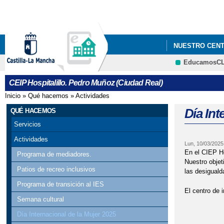
NUESTRO CEN
EducamosC
CEIP Hospitalillo. Pedro Muñoz (Ciudad Real)
Inicio
»
Qué hacemos
»
Actividades
Se encuentra usted aquí
Día Int
QUÉ HACEMOS
Servicios
Actividades
Lun, 10/03/2025
En el CIEP Ho
Programa de mediadores.
Nuestro objet
Patios de recreo inclusivos
las desiguald
Programa de transición al IES
El centro de 
Semana cultural
Día Internacional de la Mujer 2025